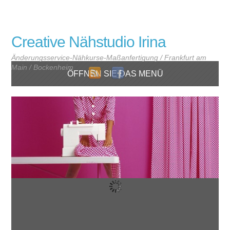
Creative Nähstudio Irina
Änderungsservice-Nähkurse-Maßanfertigung / Frankfurt am
Main / Bockenheim
ÖFFNEN SIE DAS MENÜ