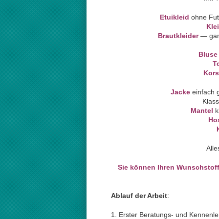
Etuikleid
ohne Futt
Kle
Brautkleider
— gan
Bluse
T
Kors
Jacke
einfach 
Klas
Mantel
k
Ho
All
Sie können Ihren Wunschstoff 
Ablauf der Arbeit
:
1. Erster Beratungs- und Kennenle