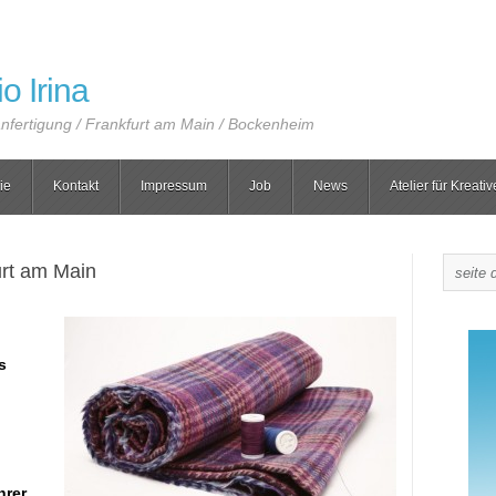
o Irina
ertigung / Frankfurt am Main / Bockenheim
ie
Kontakt
Impressum
Job
News
Atelier für Kreativ
rt am Main
s
hrer