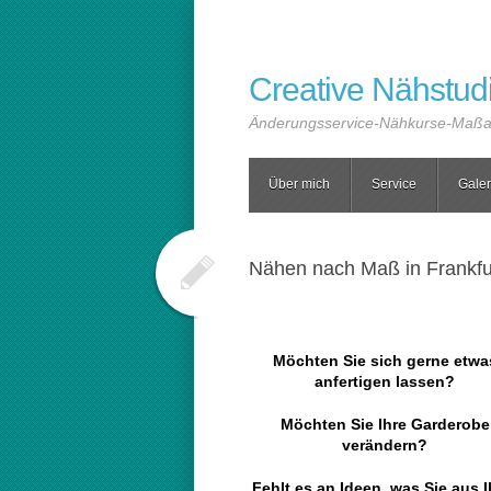
Creative Nähstudi
Änderungsservice-Nähkurse-Maßanf
Über mich
Service
Galer
Nähen nach Maß in Frankfu
Möchten Sie sich gerne etwa
anfertigen lassen?
Möchten Sie Ihre Garderobe
verändern?
Fehlt es an Ideen, was Sie aus I