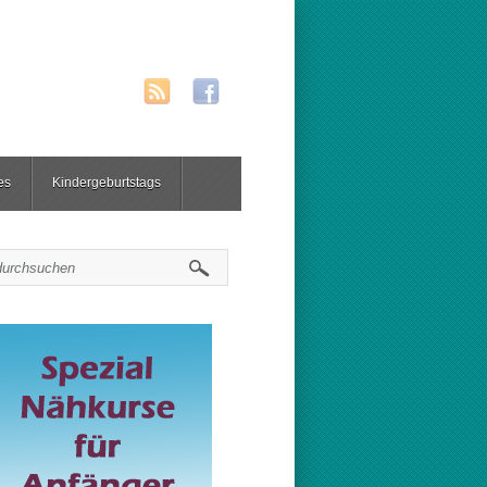
es
Kindergeburtstags